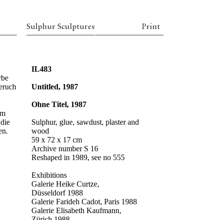
Sulphur Sculptures
Print
IL483
rbe
Geruch
Untitled, 1987
Ohne Titel, 1987
em
 die
Sulphur, glue, sawdust, plaster and
en.
wood
59 x 72 x 17 cm
Archive number S 16
Reshaped in 1989, see no 555
Exhibitions
Galerie Heike Curtze,
Düsseldorf 1988
Galerie Farideh Cadot, Paris 1988
Galerie Elisabeth Kaufmann,
Zürich 1988