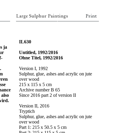
Large Sulphur Paintings
Print
IL630
s ja
ur
Untitled, 1992/2016
f-
Ohne Titel, 1992/2016
.
Version I, 1992
em
Sulphur, glue, ashes and acrylic on jute
eren
over wood
sse
215 x 115 x 5 cm
Chance
Archive number B 65
 also
Since 2016 part 2 of version II
wird.
Version II, 2016
Tryptich
Sulphur, glue, ashes and acrylic on jute
over wood
Part 1: 215 x 50.5 x 5 cm
Part 2: 215 x 115 x 5 cm