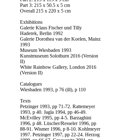
Part 3: 215 x 50.5 x 5 cm
Overall 215 x 220 x 5 cm
Exhibitions
Galerie Klaus Fischer und Tilly
Haderek, Berlin 1992
Galerie Dorothea van der Koelen, Mainz
1993
Museum Wiesbaden 1993
Kunstmuseum Solothurn 2016 (Version
II)
White Rainbow Gallery, London 2016
(Version II)
Catalogues
Wiesbaden 1993, p 76 (ill), p 110
Texts
Petzinger 1993, pp 71-72. Rattemeyer
1993, p 40. Jagla 1994, pp 46-49.
McEvilley 1995, pp 4-5. Barzaghini
1996, p 48. Lüscher/Resseler 1996, pp
88-91. Wismer 1996, p 8-10. Kohlmeyer
1997. Petzinger 1997, pp 22-24. Herzog