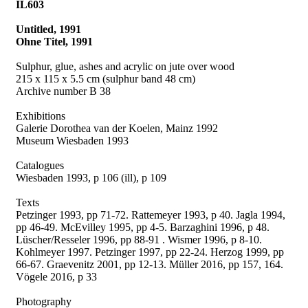
IL603
Untitled, 1991
Ohne Titel, 1991
Sulphur, glue, ashes and acrylic on jute over wood
215 x 115 x 5.5 cm (sulphur band 48 cm)
Archive number B 38
Exhibitions
Galerie Dorothea van der Koelen, Mainz 1992
Museum Wiesbaden 1993
Catalogues
Wiesbaden 1993, p 106 (ill), p 109
Texts
Petzinger 1993, pp 71-72. Rattemeyer 1993, p 40. Jagla 1994,
pp 46-49. McEvilley 1995, pp 4-5. Barzaghini 1996, p 48.
Lüscher/Resseler 1996, pp 88-91 . Wismer 1996, p 8-10.
Kohlmeyer 1997. Petzinger 1997, pp 22-24. Herzog 1999, pp
66-67. Graevenitz 2001, pp 12-13. Müller 2016, pp 157, 164.
Vögele 2016, p 33
Photography