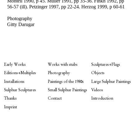
Monteil 1990, p 45. Müller 1991, pp 35-36. Finkh 1992, pp
56-57 (ill). Petzinger 1997, pp 22-24. Herzog 1999, p 60-61
Photography
Gitty Darugar
Early Works
Works with stubs
Sculptures+Flags
Editions+Multiples
Photography
Objects
Installations
Paintings of the 1980s
Large Sulphur Paintings
Sulphur Sculptures
Small Sulphur Paintings
Videos
Thanks
Contact
Introduction
Imprint