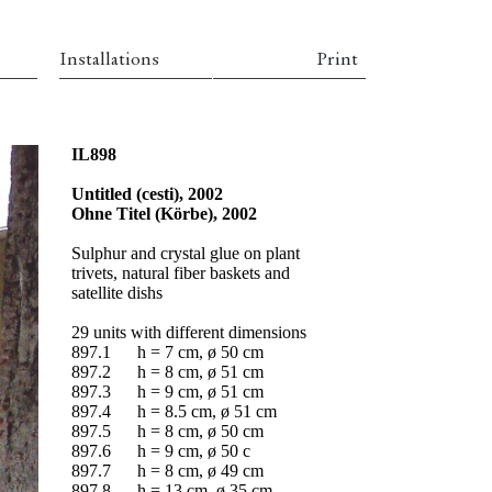
Installations
Print
IL898
Untitled (cesti), 2002
Ohne Titel (Körbe), 2002
Sulphur and crystal glue on plant
trivets, natural fiber baskets and
satellite dishs
29 units with different dimensions
897.1
h = 7 cm,
ø 50 cm
897.2
h = 8 cm,
ø
51 cm
897.3
h = 9 cm,
ø
51 cm
897.4
h = 8.5 cm,
ø
51 cm
897.5
h = 8 cm,
ø
50 cm
897.6
h = 9 cm,
ø
50 c
897.7
h = 8 cm,
ø
49 cm
897.8
h = 13 cm,
ø
35 cm