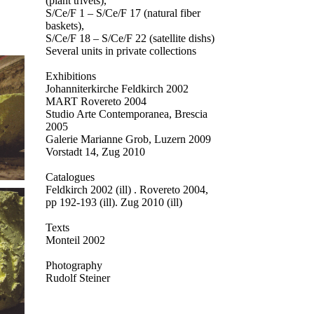
(plant trivets),
S/Ce/F 1 – S/Ce/F 17 (natural fiber
baskets),
S/Ce/F 18 – S/Ce/F 22 (satellite dishs)
Several units in private collections
Exhibitions
Johanniterkirche Feldkirch 2002
MART Rovereto 2004
Studio Arte Contemporanea, Brescia
2005
Galerie Marianne Grob, Luzern 2009
Vorstadt 14, Zug 2010
Catalogues
Feldkirch 2002 (ill) . Rovereto 2004,
pp 192-193 (ill).
Zug 2010 (ill)
Texts
Monteil 2002
Photography
Rudolf Steiner