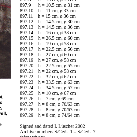
897.9
h = 10.5 cm,
ø
31 cm
897.10
h = 11 cm,
ø
33 cm
897.11
h = 15 cm,
ø
36 cm
897.12
h = 14.5 cm,
ø
30 cm
897.13
h = 14.5 cm,
ø
36 cm
897.14
h = 16 cm,
ø
38 cm
897.15
h = 26.5 cm,
ø
60 cm
897.16
h = 19 cm,
ø
58 cm
897.17
h = 22.5 cm,
ø
56 cm
897.18
h = 27 cm,
ø
60 cm
897.19
h = 27 cm,
ø
58 cm
897.20
h = 22.5 cm,
ø
55 cm
897.21
h = 22 cm,
ø
58 cm
897.22
h = 32 cm,
ø
62 cm
897.23
h = 33.5 cm,
ø
63 cm
897.24
h = 34.5 cm,
ø
57 cm
897.25
h = 10 cm,
ø
67 cm
bt
897.26
h = 7 cm,
ø
69 cm
n:
897.27
h = 8 cm,
ø 70/
63 cm
e,
897.28
h = 8 cm,
ø 70/
63 cm
oll,
897.29
h = 8 cm,
ø 74/
64 cm
e
Signed and dated I. Lüscher 2002
Archive numbers S/Ce/U 1 – S/Ce/U 7